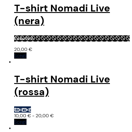
più
20,00 €.
10,00 €.
T-shirt Nomadi Live
varianti.
Le
(nera)
opzioni
possono
essere
Esaurito!
scelte
nella
20,00
€
pagina
Questo
Scegli
del
prodotto
prodotto
ha
più
T-shirt Nomadi Live
varianti.
Le
(rossa)
opzioni
possono
essere
Sconto!
scelte
Fascia
10,00
€
-
20,00
€
nella
Questo
di
Scegli
pagina
prodotto
prezzo:
del