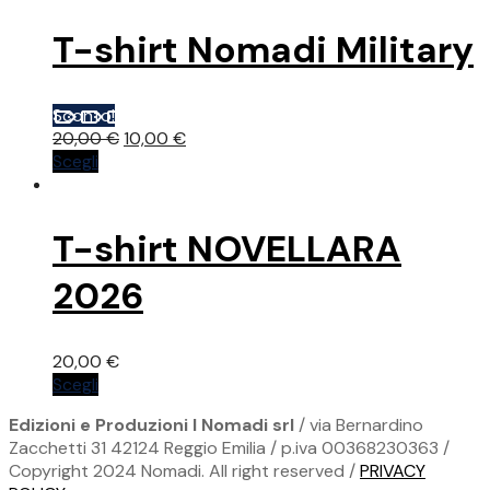
ha
da
prodotto
più
10,00 €
T-shirt Nomadi Military
varianti.
a
Le
20,00 €
opzioni
Sconto!
possono
Il
Il
20,00
€
10,00
€
essere
Questo
prezzo
prezzo
Scegli
scelte
prodotto
originale
attuale
nella
ha
era:
è:
pagina
più
20,00 €.
10,00 €.
del
T-shirt NOVELLARA
varianti.
prodotto
Le
2026
opzioni
possono
essere
20,00
€
scelte
Questo
Scegli
nella
prodotto
pagina
Edizioni e Produzioni I Nomadi srl
/ via Bernardino
ha
del
Zacchetti 31 42124 Reggio Emilia / p.iva 00368230363 /
più
prodotto
Copyright 2024 Nomadi. All right reserved /
PRIVACY
varianti.