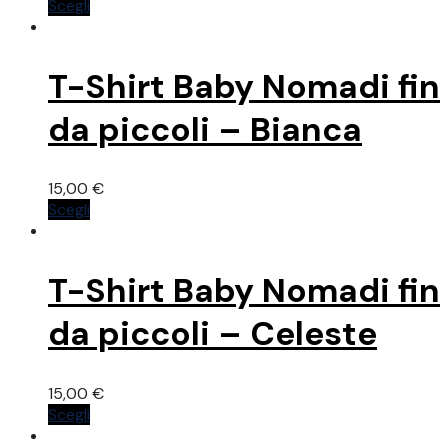
Questo
Scegli
prodotto
ha
più
T-Shirt Baby Nomadi fin
varianti.
Le
da piccoli – Bianca
opzioni
possono
essere
15,00
€
scelte
Questo
Scegli
nella
prodotto
pagina
ha
del
più
prodotto
T-Shirt Baby Nomadi fin
varianti.
Le
da piccoli – Celeste
opzioni
possono
essere
15,00
€
scelte
Questo
Scegli
nella
prodotto
pagina