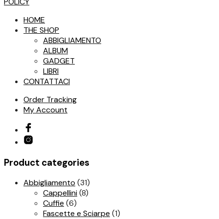
POLICY
Le
opzioni
HOME
possono
THE SHOP
essere
ABBIGLIAMENTO
scelte
ALBUM
nella
GADGET
pagina
LIBRI
del
CONTATTACI
prodotto
Order Tracking
My Account
Product categories
Abbigliamento
(31)
Cappellini
(8)
Cuffie
(6)
Fascette e Sciarpe
(1)