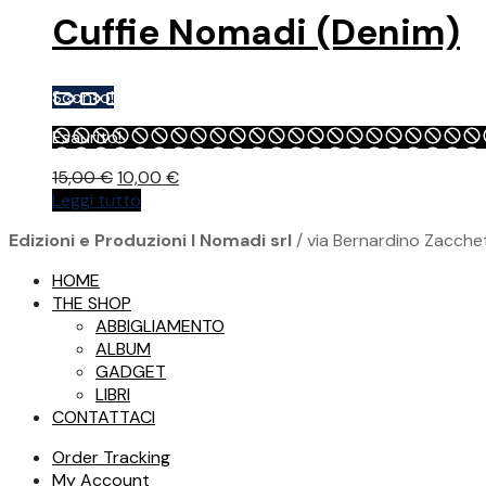
del
Cuffie Nomadi (Denim)
prodotto
Sconto!
Esaurito!
Il
Il
15,00
€
10,00
€
prezzo
prezzo
Leggi tutto
originale
attuale
Edizioni e Produzioni I Nomadi srl
/ via Bernardino Zacchet
era:
è:
15,00 €.
10,00 €.
HOME
THE SHOP
ABBIGLIAMENTO
ALBUM
GADGET
LIBRI
CONTATTACI
Order Tracking
My Account