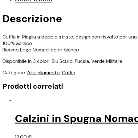
era:
è:
Descrizione
15,00 €.
10,00 €.
Cuffia in Maglia a doppio strato, design con risvolto per una r
100% acrilico
Ricamo Logo Nomadi color bianco
Disponibile in 3 colori: Blu Scuro, Fucsia, Verde Militare
Categorie:
Abbigliamento
,
Cuffie
Prodotti correlati
Calzini in Spugna Noma
12,00
€