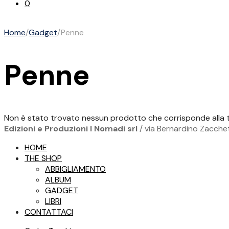
0
Home
/
Gadget
/
Penne
Penne
Non è stato trovato nessun prodotto che corrisponde alla t
Edizioni e Produzioni I Nomadi srl
/ via Bernardino Zacchet
HOME
THE SHOP
ABBIGLIAMENTO
ALBUM
GADGET
LIBRI
CONTATTACI