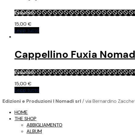
Le
opzioni
Esaurito!
possono
essere
15,00
€
scelte
Leggi tutto
nella
pagina
del
Cappellino Fuxia Nomad
prodotto
Esaurito!
15,00
€
Leggi tutto
Edizioni e Produzioni I Nomadi srl
/ via Bernardino Zacchet
HOME
THE SHOP
ABBIGLIAMENTO
ALBUM