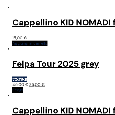
Cappellino KID NOMADI f
15,00
€
Aggiungi al carrello
Felpa Tour 2025 grey
Sconto!
Il
Il
45,00
€
35,00
€
Questo
prezzo
prezzo
Scegli
prodotto
originale
attuale
ha
era:
è:
più
45,00 €.
35,00 €.
Cappellino KID NOMADI fi
varianti.