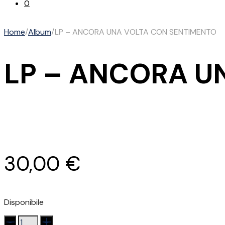
0
Home
/
Album
/
LP – ANCORA UNA VOLTA CON SENTIMENTO
LP – ANCORA U
30,00
€
Disponibile
LP