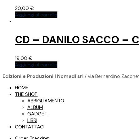
20,00
€
Aggiungi al carrello
CD – DANILO SACCO – 
19,00
€
Aggiungi al carrello
Edizioni e Produzioni I Nomadi srl
/ via Bernardino Zacchet
HOME
THE SHOP
ABBIGLIAMENTO
ALBUM
GADGET
LIBRI
CONTATTACI
Order Tracking