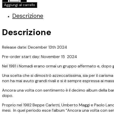
-
Aggiungi al carrello
ANCORA
UNA
Descrizione
VOLTA
CON
Descrizione
SENTIMENTO
quantità
Release date: December 13th 2024
Pre-order start day: November 15 2024
Nel 1981 i Nomadi erano ormai un gruppo affermato e, dopo gl
Una scelta che si dimostrò azzeccatissima, sia per il carisma
non ha mai avuto grandi rivali e si è sempre espressa ai massi
Ancora una volta con sentimento è il decimo album della ban
dopo.
Proprio nel 1982 Beppe Carletti, Umberto Maggi e Paolo Lancel
mesi. In quel periodo esce l’album “Ancora una volta con se