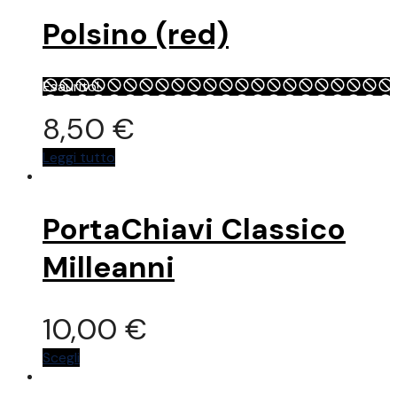
Polsino (red)
Esaurito!
8,50
€
Leggi tutto
PortaChiavi Classico
Milleanni
10,00
€
Questo
Scegli
prodotto
ha