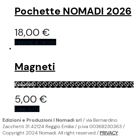
più
Pochette NOMADI 2026
varianti.
Le
opzioni
18,00
€
possono
essere
Aggiungi al carrello
scelte
nella
pagina
del
Magneti
prodotto
Esaurito!
5,00
€
Leggi tutto
Edizioni e Produzioni I Nomadi srl
/ via Bernardino
Zacchetti 31 42124 Reggio Emilia / p.iva 00368230363 /
Copyright 2024 Nomadi. All right reserved /
PRIVACY