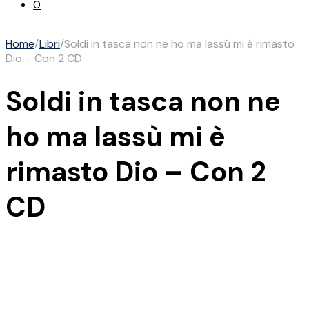
0
Home
/
Libri
/
Soldi in tasca non ne ho ma lassù mi è rimasto
Dio – Con 2 CD
Soldi in tasca non ne
ho ma lassù mi è
rimasto Dio – Con 2
CD