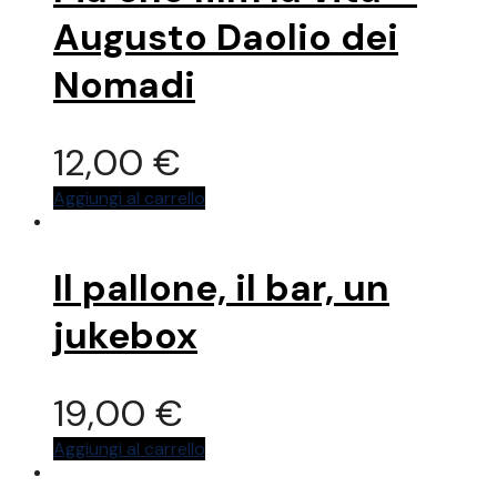
rimasto
Dio
Augusto Daolio dei
-
Con
Nomadi
2
CD
quantità
12,00
€
Aggiungi al carrello
Il pallone, il bar, un
jukebox
19,00
€
Aggiungi al carrello