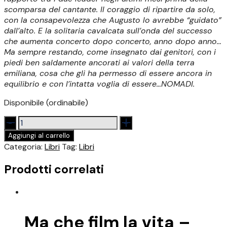
scomparsa del cantante. Il coraggio di ripartire da solo,
con la consapevolezza che Augusto lo avrebbe “guidato”
dall’alto. E la solitaria cavalcata sull’onda del successo
che aumenta concerto dopo concerto, anno dopo anno…
Ma sempre restando, come insegnato dai genitori, con i
piedi ben saldamente ancorati ai valori della terra
emiliana, cosa che gli ha permesso di essere ancora in
equilibrio e con l’intatta voglia di essere…NOMADI.
Disponibile (ordinabile)
Soldi
in
Aggiungi al carrello
tasca
Categoria:
Libri
Tag:
Libri
non
ne
Prodotti correlati
ho
ma
lassù
mi
Ma che film la vita –
è