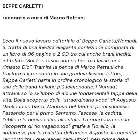
BEPPE CARLETTI
racconto a cura di Marco Rettani
Ecco il nuovo lavoro editoriale di Beppe Carletti/Nomadi.
Si tratta di una inedita elegante confezione composta di
un libro di 96 pagine e 2 CD tra cui anche brani inediti,
intitolato “Soldi in tasca non ne ho… ma lassù mi è
rimasto Dio”. Tramite la penna di Marco Rettani che
trasforma il racconto in una gradevolissima lettura,
Beppe Carletti narra in ordine cronologico la storia di
una delle band italiane più leggendarie, i Nomadi,
attraverso lo sviluppo di alcune fondamentali tappe della
vita. Dalla scoperta della “straordinaria voce” di Augusto
Daolio in un bar di Mantova nel 1963 ai primi successi.
Passando per il primo Sanremo, l’ascesa, la caduta,
l’oblio e la nuova salita alle stelle. La ripartenza con la
riscoperta di “Io vagabondo” grazie a Fiorello, la
sofferenza per la malattia dell’amico Augusto. Il toccante
rapporto tra i due leader negli ultimi mesi prima della