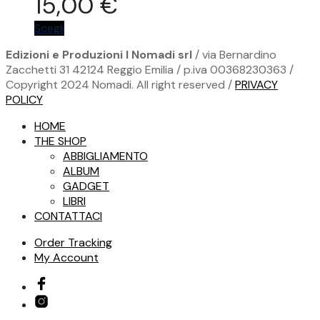
15,00
€
scelte
nella
Questo
Scegli
pagina
prodotto
del
Edizioni e Produzioni I Nomadi srl
/ via Bernardino
ha
prodotto
Zacchetti 31 42124 Reggio Emilia / p.iva 00368230363 /
più
Copyright 2024 Nomadi. All right reserved /
PRIVACY
varianti.
POLICY
Le
opzioni
HOME
possono
THE SHOP
essere
ABBIGLIAMENTO
scelte
ALBUM
nella
GADGET
pagina
LIBRI
del
CONTATTACI
prodotto
Order Tracking
My Account