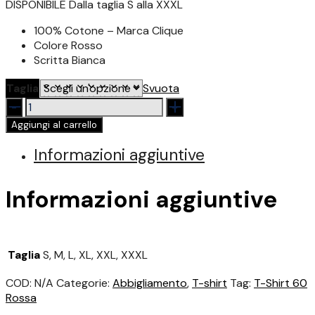
prezz
DISPONIBILE Dalla taglia S alla XXXL
100% Cotone – Marca Clique
da
Colore Rosso
Scritta Bianca
10,00
Taglia
Svuota
T-
a
Shirt
Aggiungi al carrello
Nomadi
20,0
60
Informazioni aggiuntive
Rossa
quantità
Informazioni aggiuntive
Taglia
S, M, L, XL, XXL, XXXL
COD:
N/A
Categorie:
Abbigliamento
,
T-shirt
Tag:
T-Shirt 60
Rossa