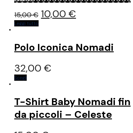
Il
Il
10,00
€
15,00
€
prezzo
prezzo
Leggi tutto
originale
attuale
Polo Iconica Nomadi
era:
è:
15,00 €.
10,00 €.
32,00
€
Questo
Scegli
prodotto
ha
più
T-Shirt Baby Nomadi fin
varianti.
Le
da piccoli – Celeste
opzioni
possono
essere