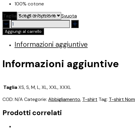
100% cotone
Taglia
Svuota
T-
shirt
Aggiungi al carrello
Nomadi
Bianca
Informazioni aggiuntive
quantità
Informazioni aggiuntive
Taglia
XS, S, M, L, XL, XXL, XXXL
COD:
N/A
Categorie:
Abbigliamento
,
T-shirt
Tag:
T-shirt Nom
Prodotti correlati