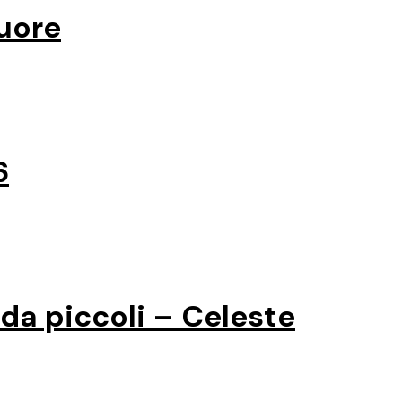
Cuore
6
da piccoli – Celeste