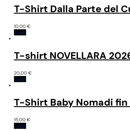
T-Shirt Dalla Parte del 
10,00
€
Questo
Scegli
prodotto
ha
più
T-shirt NOVELLARA 202
varianti.
Le
opzioni
20,00
€
possono
Questo
Scegli
essere
prodotto
scelte
ha
nella
più
pagina
T-Shirt Baby Nomadi fin 
varianti.
del
Le
prodotto
opzioni
15,00
€
possono
Questo
Scegli
essere