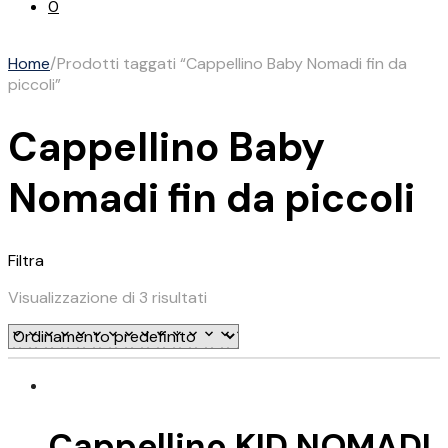
0
Home
/
Prodotti taggati “Cappellino Baby Nomadi fin da
piccoli”
Cappellino Baby
Nomadi fin da piccoli
Filtra
Visualizzazione di 3 risultati
Cappellino KID NOMADI