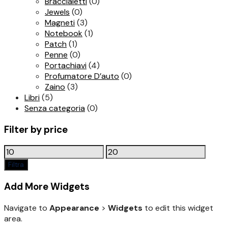
Braccialetti
(0)
Jewels
(0)
Magneti
(3)
Notebook
(1)
Patch
(1)
Penne
(0)
Portachiavi
(4)
Profumatore D’auto
(0)
Zaino
(3)
Libri
(5)
Senza categoria
(0)
Filter by price
Prezzo
Prezzo
Min
Max
Filtra
Add More Widgets
Navigate to
Appearance
>
Widgets
to edit this widget
area.