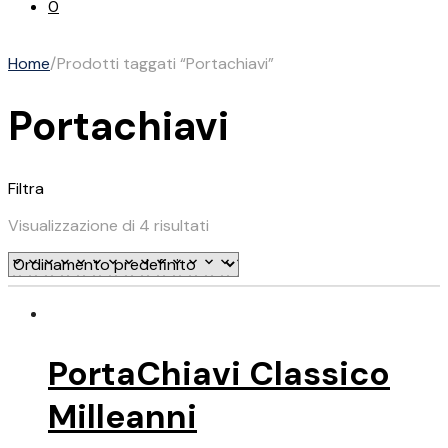
0
Home
/
Prodotti taggati “Portachiavi”
Portachiavi
Filtra
Visualizzazione di 4 risultati
PortaChiavi Classico
Milleanni