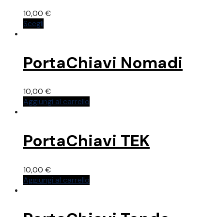
10,00
€
Questo
Scegli
prodotto
ha
più
PortaChiavi Nomadi
varianti.
Le
opzioni
10,00
€
possono
Aggiungi al carrello
essere
scelte
nella
pagina
PortaChiavi TEK
del
prodotto
10,00
€
Aggiungi al carrello